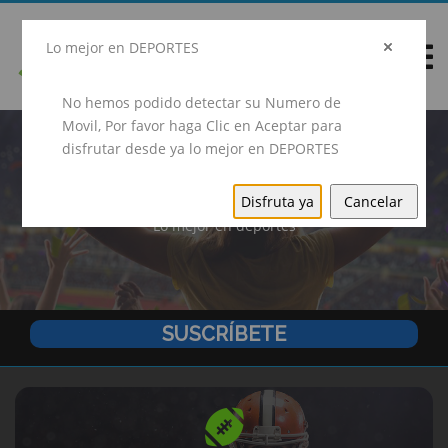
Lo mejor en DEPORTES
No hemos podido detectar su Numero de
Movil, Por favor haga Clic en Aceptar para
disfrutar desde ya lo mejor en DEPORTES
Disfruta tus deportes AQUÍ
Lo mejor en DEPORTES
Disfruta ya
Cancelar
Tus resultados al instante
Lo mejor en deportes
SUSCRÍBETE