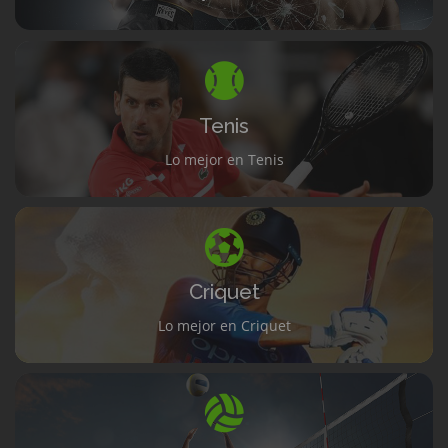
Tenis
Lo mejor en Tenis
Criquet
Lo mejor en Criquet