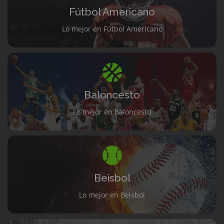
Fútbol Americano
Lo mejor en Fútbol Americano
Baloncesto
Lo mejor en Baloncesto
Beisbol
Lo mejor en Beisbol