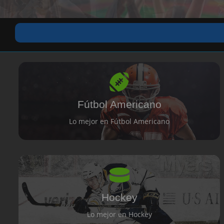
Fútbol Americano
Lo mejor en Fútbol Americano
Hockey
Lo mejor en Hockey