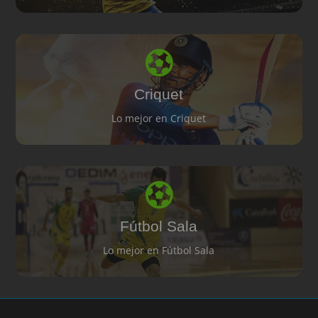
Criquet
Lo mejor en Criquet
Fútbol Sala
Lo mejor en Fútbol Sala