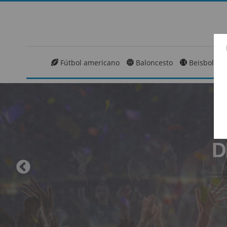
Fútbol americano
Baloncesto
Beisbol
D