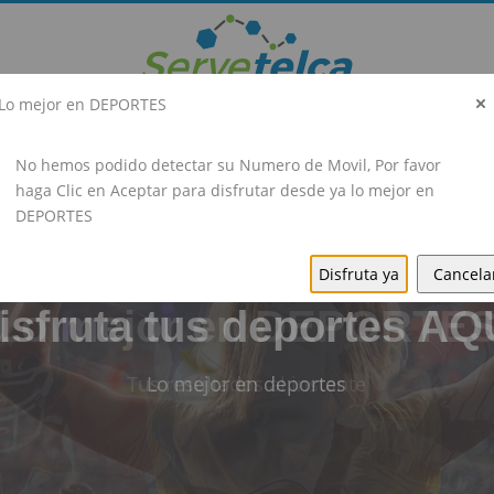
Lo mejor en DEPORTES
Hockey
Fútbol
MMA UFC-Boxeo
Tenis
Criquet
No hemos podido detectar su Numero de Movil, Por favor
haga Clic en Aceptar para disfrutar desde ya lo mejor en
DEPORTES
Disfruta ya
Cancela
isfruta tus deportes AQ
Lo mejor en DEPORTE
Tus resultados al instante
Lo mejor en deportes