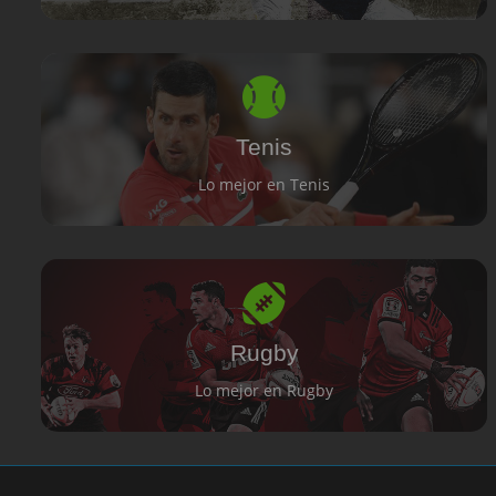
Tenis
Lo mejor en Tenis
Rugby
Lo mejor en Rugby