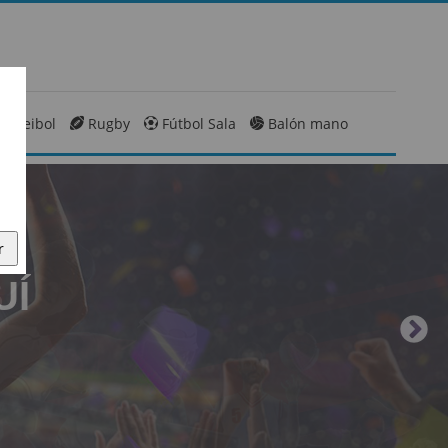
Voleibol
Rugby
Fútbol Sala
Balón mano
r
UÍ
S